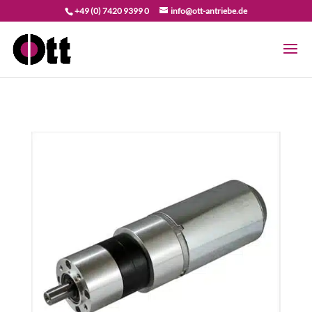
+49 (0) 7420 9399 0
info@ott-antriebe.de