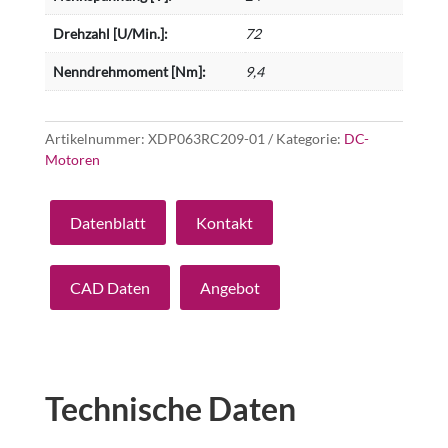
Drehzahl [U/Min.]:
72
Nenndrehmoment [Nm]:
9,4
Artikelnummer:
XDP063RC209-01
Kategorie:
DC-
Motoren
Datenblatt
Kontakt
CAD Daten
Angebot
Technische Daten