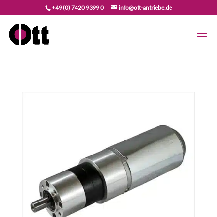
+49 (0) 7420 9399 0
info@ott-antriebe.de