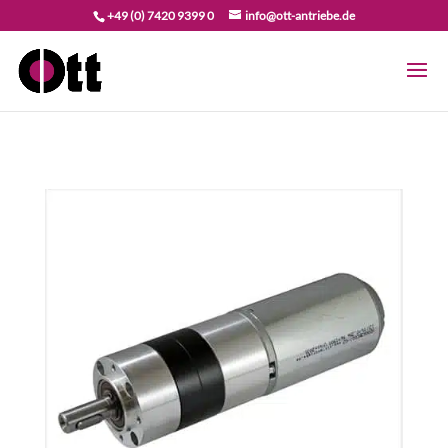
+49 (0) 7420 9399 0
info@ott-antriebe.de