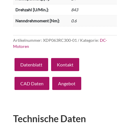
Drehzahl [U/Min.]:
843
Nenndrehmoment [Nm]:
0.6
Artikelnummer:
XDP063RC300-01
Kategorie:
DC-
Motoren
Datenblatt
Kontakt
CAD Daten
Angebot
Technische Daten