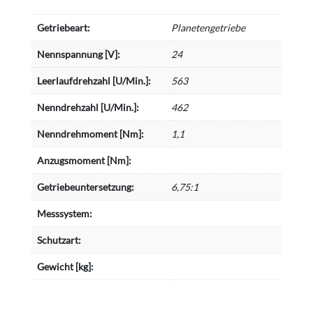
Getriebeart:
Planetengetriebe
Nennspannung [V]:
24
Leerlaufdrehzahl [U/Min.]:
563
Nenndrehzahl [U/Min.]:
462
Nenndrehmoment [Nm]:
1,1
Anzugsmoment [Nm]:
Getriebeuntersetzung:
6,75:1
Messsystem:
Schutzart:
Gewicht [kg]: