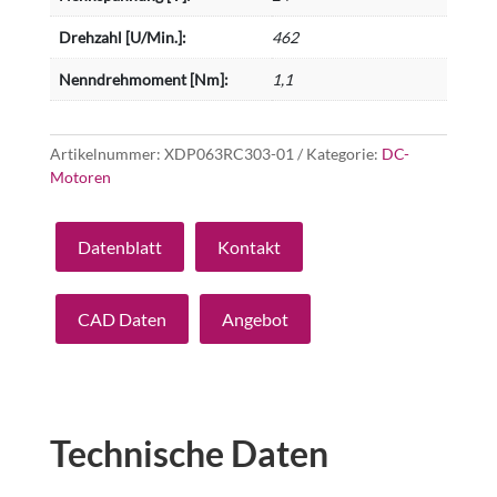
Drehzahl [U/Min.]:
462
Nenndrehmoment [Nm]:
1,1
Artikelnummer:
XDP063RC303-01
Kategorie:
DC-
Motoren
Datenblatt
Kontakt
CAD Daten
Angebot
Technische Daten