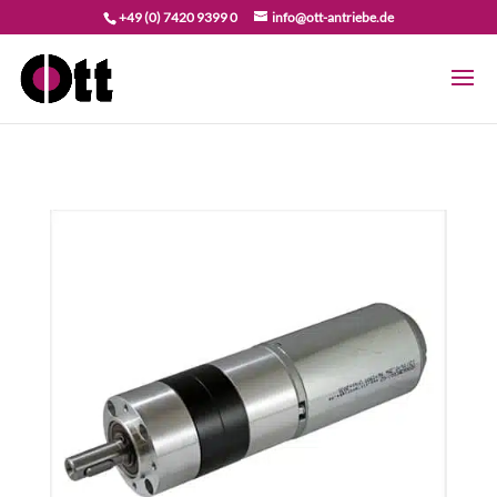
+49 (0) 7420 9399 0
info@ott-antriebe.de