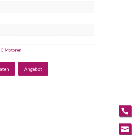
C-Motoren
aten
Angebot

