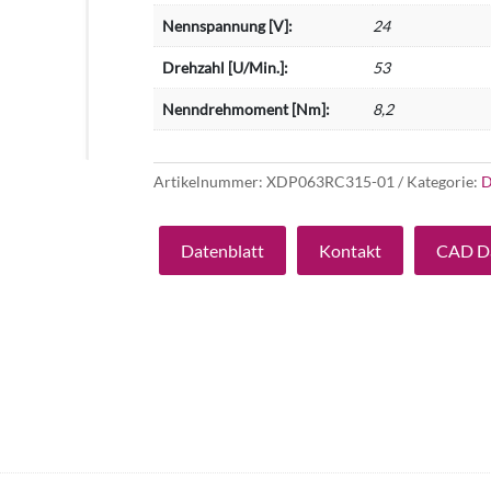
Nennspannung [V]:
24
Drehzahl [U/Min.]:
53
Nenndrehmoment [Nm]:
8,2
Artikelnummer:
XDP063RC315-01
Kategorie:
D
Datenblatt
Kontakt
CAD D