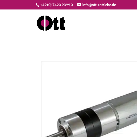
+49 (0) 7420 9399 0
info@ott-antriebe.de