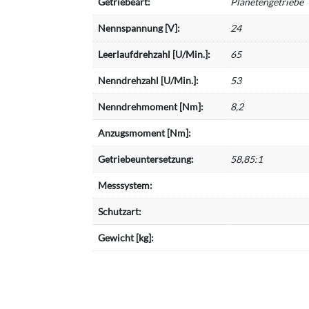
Getriebeart:
Planetengetriebe
Nennspannung [V]:
24
Leerlaufdrehzahl [U/Min.]:
65
Nenndrehzahl [U/Min.]:
53
Nenndrehmoment [Nm]:
8,2
Anzugsmoment [Nm]:
Getriebeuntersetzung:
58,85:1
Messsystem:
Schutzart:
Gewicht [kg]: