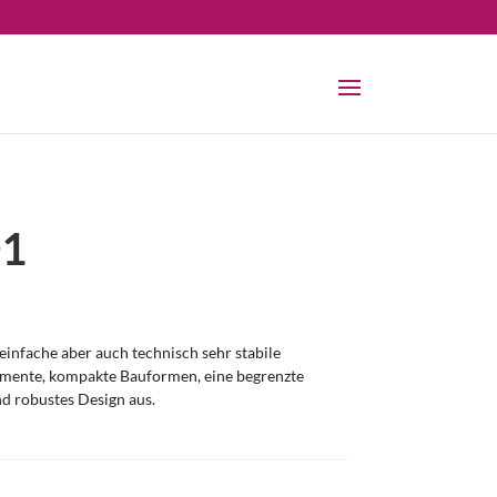
01
infache aber auch technisch sehr stabile
omente, kompakte Bauformen, eine begrenzte
nd robustes Design aus.