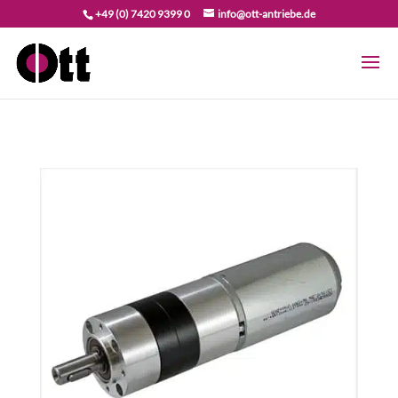
+49 (0) 7420 9399 0
info@ott-antriebe.de