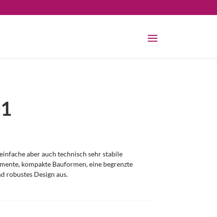
01
infache aber auch technisch sehr stabile
omente, kompakte Bauformen, eine begrenzte
nd robustes Design aus.