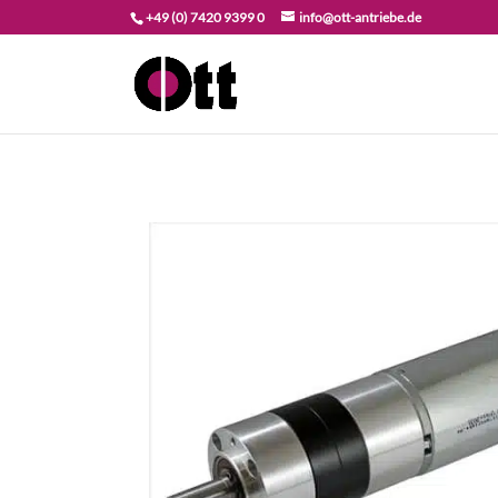
+49 (0) 7420 9399 0
info@ott-antriebe.de