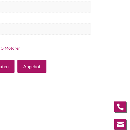
C-Motoren
aten
Angebot

