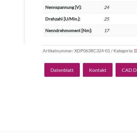
Nennspannung [V]:
24
Drehzahl [U/Min.]:
25
Nenndrehmoment [Nm]:
17
Artikelnummer:
XDP063RC324-01
Kategorie:
D
Datenblatt
Kontakt
CAD D