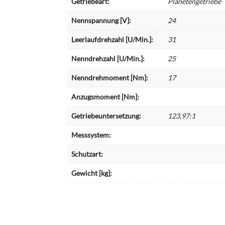
Getriebeart:
Planetengetriebe
Nennspannung [V]:
24
Leerlaufdrehzahl [U/Min.]:
31
Nenndrehzahl [U/Min.]:
25
Nenndrehmoment [Nm]:
17
Anzugsmoment [Nm]:
Getriebeuntersetzung:
123,97:1
Messsystem:
Schutzart:
Gewicht [kg]: