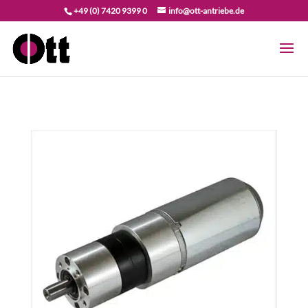
+49 (0) 7420 9399 0
info@ott-antriebe.de