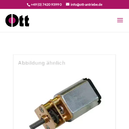
+49 (0) 7420 9399 0
info@ott-antriebe.de