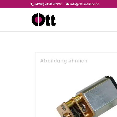
+49 (0) 7420 9399 0
info@ott-antriebe.de