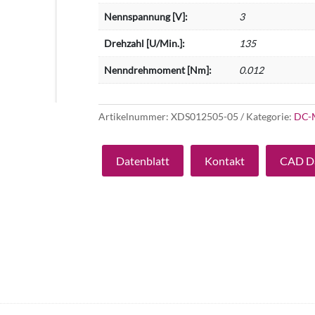
Nennspannung [V]:
3
Drehzahl [U/Min.]:
135
Nenndrehmoment [Nm]:
0.012
Artikelnummer:
XDS012505-05
Kategorie:
DC-
Datenblatt
Kontakt
CAD D