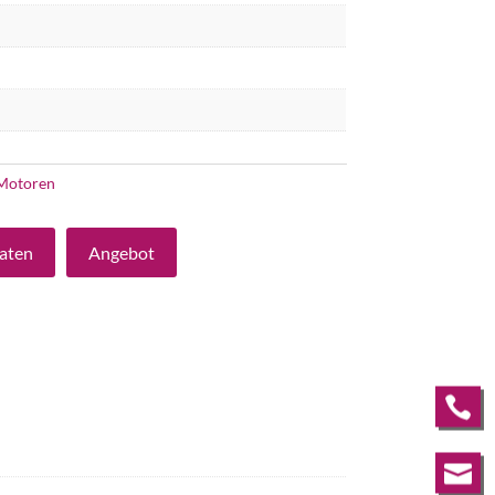
Motoren
aten
Angebot

