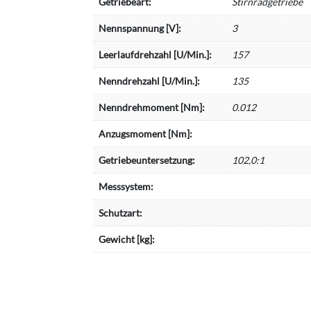
Getriebeart:
Stirnradgetriebe
Nennspannung [V]:
3
Leerlaufdrehzahl [U/Min.]:
157
Nenndrehzahl [U/Min.]:
135
Nenndrehmoment [Nm]:
0.012
Anzugsmoment [Nm]:
Getriebeuntersetzung:
102,0:1
Messsystem:
Schutzart:
Gewicht [kg]: