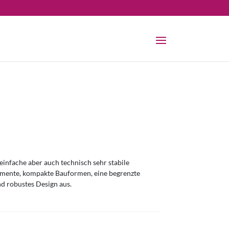
infache aber auch technisch sehr stabile
omente, kompakte Bauformen, eine begrenzte
nd robustes Design aus.