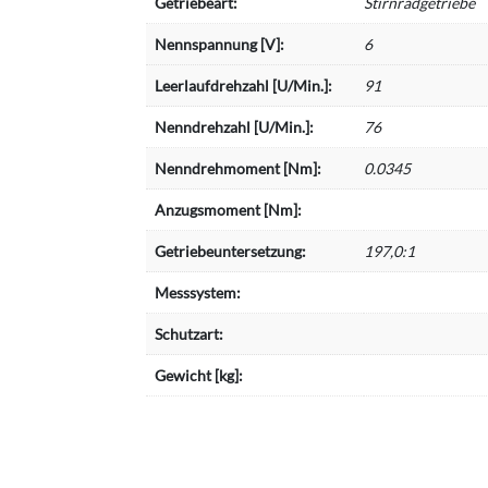
Getriebeart:
Stirnradgetriebe
Nennspannung [V]:
6
Leerlaufdrehzahl [U/Min.]:
91
Nenndrehzahl [U/Min.]:
76
Nenndrehmoment [Nm]:
0.0345
Anzugsmoment [Nm]:
Getriebeuntersetzung:
197,0:1
Messsystem:
Schutzart:
Gewicht [kg]: