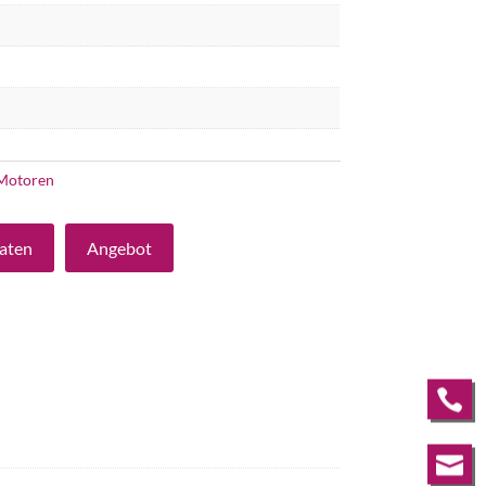
Motoren
aten
Angebot

