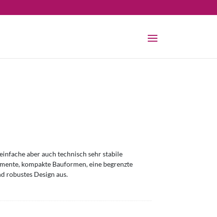
infache aber auch technisch sehr stabile
omente, kompakte Bauformen, eine begrenzte
nd robustes Design aus.