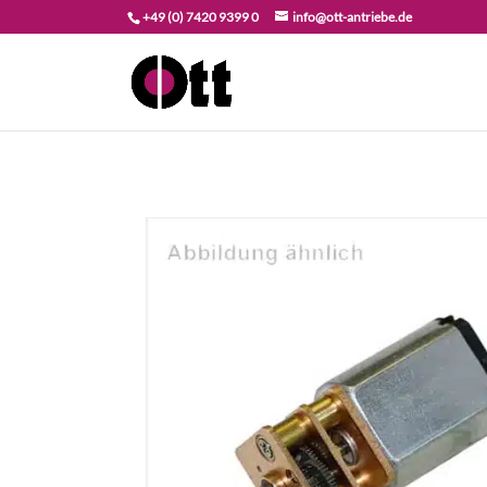
+49 (0) 7420 9399 0
info@ott-antriebe.de