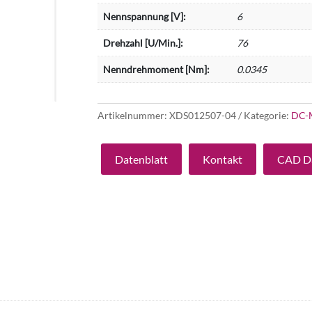
Nennspannung [V]:
6
Drehzahl [U/Min.]:
76
Nenndrehmoment [Nm]:
0.0345
Artikelnummer:
XDS012507-04
Kategorie:
DC-
Datenblatt
Kontakt
CAD D