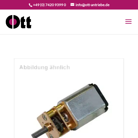
+49 (0) 7420 9399 0
info@ott-antriebe.de