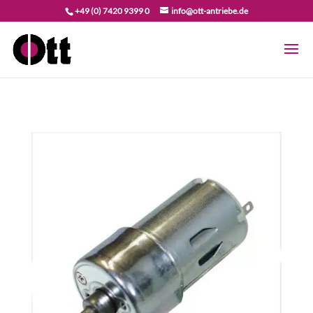
+49 (0) 7420 9399 0
info@ott-antriebe.de