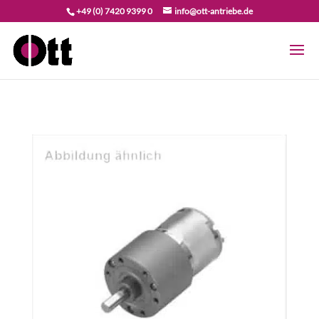
+49 (0) 7420 9399 0
info@ott-antriebe.de