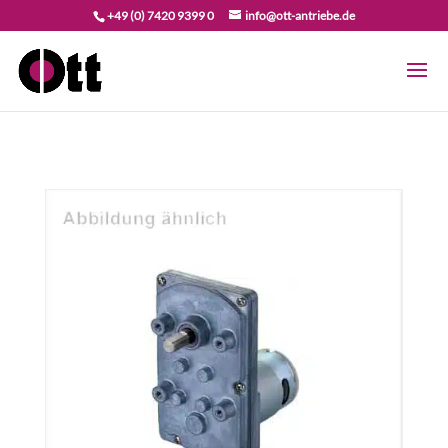
+49 (0) 7420 9399 0
info@ott-antriebe.de