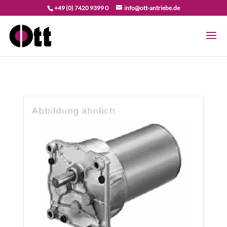
+49 (0) 7420 9399 0
info@ott-antriebe.de