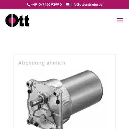
+49 (0) 7420 9399 0
info@ott-antriebe.de