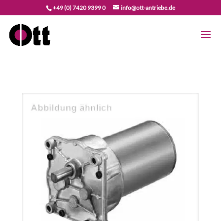
+49 (0) 7420 9399 0
info@ott-antriebe.de