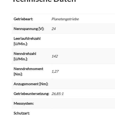
Getriebeart:
Planetengetriebe
Nennspannung [V]:
24
Leerlaufdrehzahl
[U/Min.]:
Nenndrehzahl
142
[U/Min.]:
Nenndrehmoment
1,27
[Nm]:
Anzugsmoment [Nm]:
Getriebeuntersetzung:
26,85:1
Messsystem:
Schutzart: