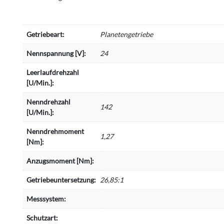
Getriebeart:
Planetengetriebe
Nennspannung [V]:
24
Leerlaufdrehzahl
[U/Min.]:
Nenndrehzahl
142
[U/Min.]:
Nenndrehmoment
1,27
[Nm]:
Anzugsmoment [Nm]:
Getriebeuntersetzung:
26,85:1
Messsystem:
Schutzart: