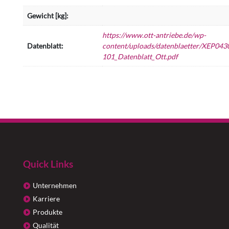
Gewicht [kg]:
https://www.ott-antriebe.de/wp-
Datenblatt:
content/uploads/datenblaetter/XEP043
101_Datenblatt_Ott.pdf
Quick Links
Unternehmen
Karriere
Produkte
Qualität