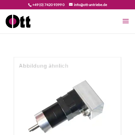
+49 (0) 7420 9399 0
info@ott-antriebe.de