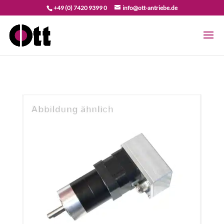
+49 (0) 7420 9399 0
info@ott-antriebe.de