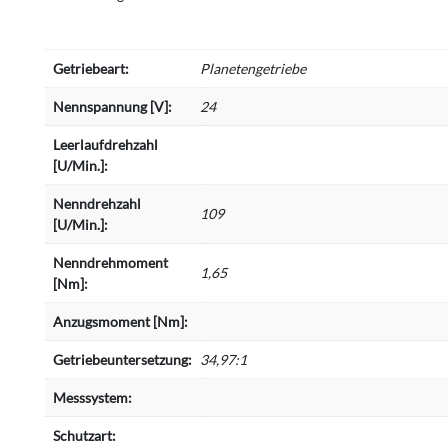
Getriebeart:
Planetengetriebe
Nennspannung [V]:
24
Leerlaufdrehzahl
[U/Min.]:
Nenndrehzahl
109
[U/Min.]:
Nenndrehmoment
1,65
[Nm]:
Anzugsmoment [Nm]:
Getriebeuntersetzung:
34,97:1
Messsystem:
Schutzart: