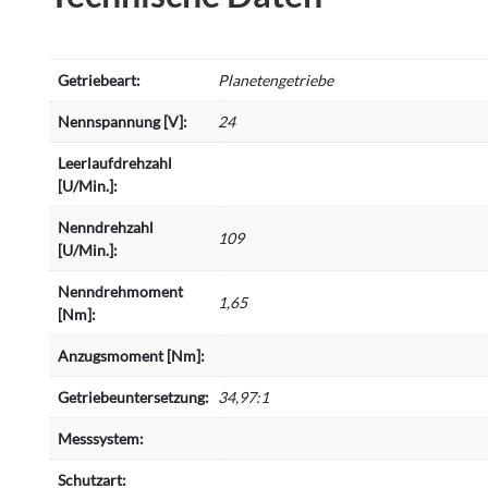
Getriebeart:
Planetengetriebe
Nennspannung [V]:
24
Leerlaufdrehzahl
[U/Min.]:
Nenndrehzahl
109
[U/Min.]:
Nenndrehmoment
1,65
[Nm]:
Anzugsmoment [Nm]:
Getriebeuntersetzung:
34,97:1
Messsystem:
Schutzart: