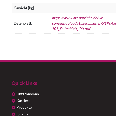
Gewicht [kg]:
https://www.ott-antriebe.de/wp-
Datenblatt:
content/uploads/datenblaetter/XEP043
101_Datenblatt_Ott.pdf
Quick Links
Unternehmen
Karriere
Produkte
Qualität