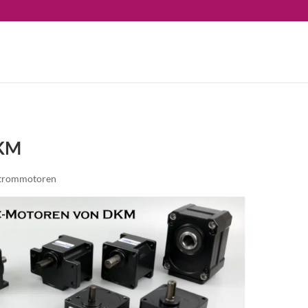
DKM
trommotoren