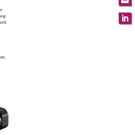

em
ung

mit
ren.