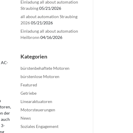
Einladung all about automation
Straubing
05/21/2026
all about automation Straubing
2026
05/21/2026
Einladung all about automation
Heilbronn
04/16/2026
Kategorien
e AC-
bürstenbehaftete Motoren
bürstenlose Motoren
Featured
Getriebe
n
Linearaktuatoren
toren,
Motorsteuerungen
en der
News
 auch
 3-
Soziales Engagement
ng