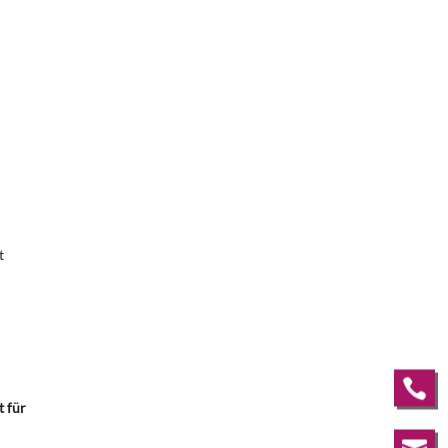
t

 für