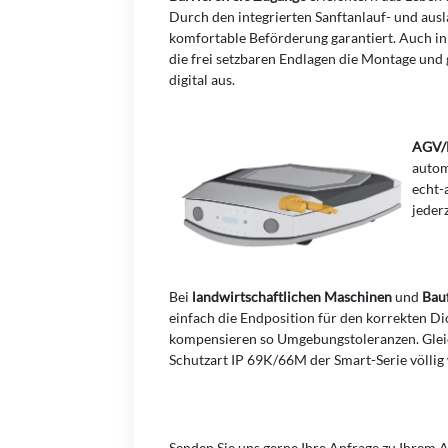
Durch den integrierten Sanftanlauf- und ausla
komfortable Beförderung garantiert. Auch i
die frei setzbaren Endlagen die Montage und
digital aus.
AGV/
autom
echt-
jeder
Bei
landwirtschaftlichen
Maschinen
und
Bau
einfach die Endposition für den korrekten Di
kompensieren so Umgebungstoleranzen. Gleich
Schutzart IP 69K/66M der Smart-Serie völlig
Senden Sie uns gerne Ihre Anfrage zu Ihrem 