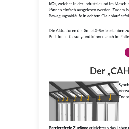
I/Os
, welches in der Industrie und im Maschi
können einfach ausgelesen werden. Zudem is
Bewegungsabläufe in echtem Gleichlauf erfo
Die Aktuatoren der SmartX-Serie erlauben z
Positionserfassung und können auch im Fall
Z
Der „CAH
Synch
Verwe
Endpo
Barrierefreie Zugänge
erleichtern das Leben