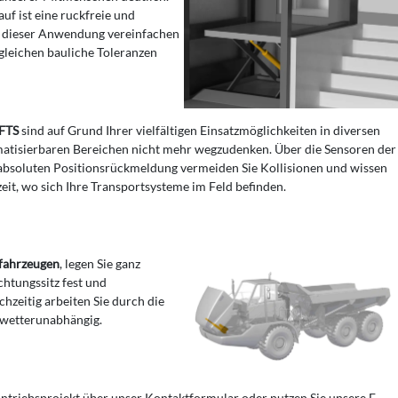
uf ist eine ruckfreie und
n dieser Anwendung vereinfachen
 gleichen bauliche Toleranzen
FTS
sind auf Grund Ihrer vielfältigen Einsatzmöglichkeiten in diversen
atisierbaren Bereichen nicht mehr wegzudenken. Über die Sensoren der
absoluten Positionsrückmeldung vermeiden Sie Kollisionen und wissen
zeit, wo sich Ihre Transportsysteme im Feld befinden.
fahrzeugen
, legen Sie ganz
chtungssitz fest und
zeitig arbeiten Sie durch die
 wetterunabhängig.
Antriebsprojekt über unser Kontaktformular oder nutzen Sie unsere E-