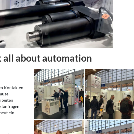
 all about automation
uen Kontakten
Hause
rbeiten
ektanfragen
neut ein