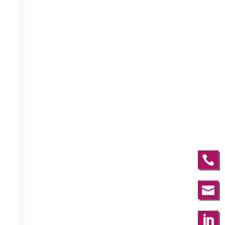


