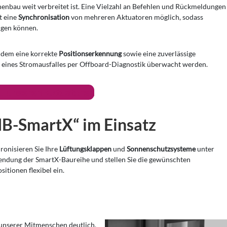
nenbau weit verbreitet ist. Eine Vielzahl an Befehlen und Rückmeldungen
t eine
Synchronisation
von mehreren Aktuatoren möglich, sodass
lgen können.
udem eine korrekte
Positionserkennung
sowie eine zuverlässige
e eines Stromausfalles per Offboard-Diagnostik überwacht werden.
u unseren Aktuatoren
B-SmartX“ im Einsatz
ronisieren Sie Ihre
Lüftungsklappen
und
Sonnenschutzsysteme
unter
ndung der SmartX-Baureihe und stellen Sie die gewünschten
sitionen flexibel ein.
 unserer Mitmenschen deutlich.