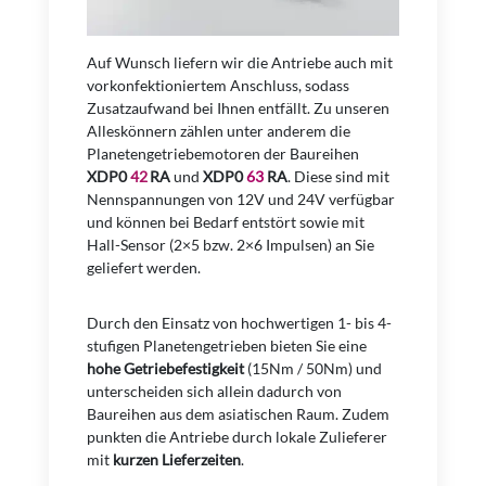
Auf Wunsch liefern wir die Antriebe auch mit
vorkonfektioniertem Anschluss, sodass
Zusatzaufwand bei Ihnen entfällt. Zu unseren
Alleskönnern zählen unter anderem die
Planetengetriebemotoren der Baureihen
XDP0
42
RA
und
XDP0
63
RA
. Diese sind mit
Nennspannungen von 12V und 24V verfügbar
und können bei Bedarf entstört sowie mit
Hall-Sensor (2×5 bzw. 2×6 Impulsen) an Sie
geliefert werden.
Durch den Einsatz von hochwertigen 1- bis 4-
stufigen Planetengetrieben bieten Sie eine
hohe Getriebefestigkeit
(15Nm / 50Nm) und
unterscheiden sich allein dadurch von
Baureihen aus dem asiatischen Raum. Zudem
punkten die Antriebe durch lokale Zulieferer
mit
kurzen Lieferzeiten
.