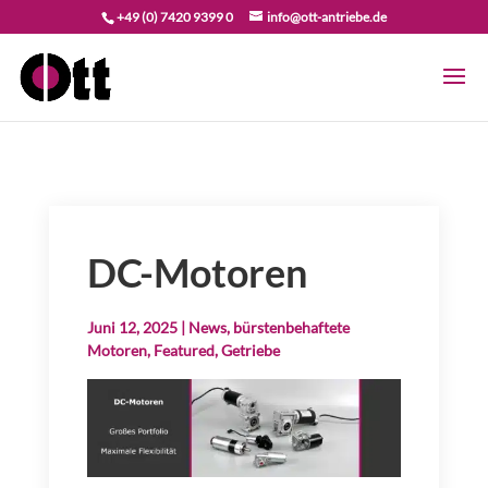
+49 (0) 7420 9399 0
info@ott-antriebe.de
DC-Motoren
Juni 12, 2025
|
News
,
bürstenbehaftete
Motoren
,
Featured
,
Getriebe