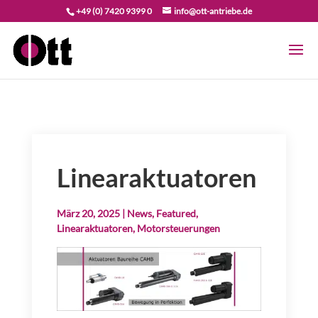
+49 (0) 7420 9399 0
info@ott-antriebe.de
Linearaktuatoren
März 20, 2025
|
News
,
Featured
,
Linearaktuatoren
,
Motorsteuerungen