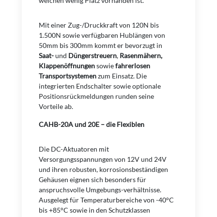
welchen wenig Platz vorhanden ist.
Mit einer Zug-/Druckkraft von 120N bis
1.500N sowie verfügbaren Hublängen von
50mm bis 300mm kommt er bevorzugt in
Saat-
und
Düngerstreuern
,
Rasenmähern,
Klappenöffnungen
sowie
fahrerlosen
Transportsystemen
zum Einsatz. Die
integrierten Endschalter sowie optionale
Positionsrückmeldungen runden seine
Vorteile ab.
CAHB-20A und 20E – die Flexiblen
Die DC-Aktuatoren mit
Versorgungsspannungen von 12V und 24V
und ihren robusten, korrosionsbeständigen
Gehäusen eignen sich besonders für
anspruchsvolle Umgebungs-verhältnisse.
Ausgelegt für Temperaturbereiche von -40°C
bis +85°C sowie in den Schutzklassen