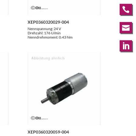

XEP0360320029-004

Nennspannung:
24 V
Drehzahl:
176 U/min
Nenndrehmoment:
0.43 Nm

XEP0360320059-004