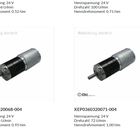
ung:
24 V
Nennspannung:
24 V
46 U/min
Drehzahl:
100 U/min
oment:
0.52 Nm
Nenndrehmoment:
0.71 Nm
20068-004
XEP0360320071-004
ung:
24 V
Nennspannung:
24 V
5 U/min
Drehzahl:
72 U/min
oment:
0.95 Nm
Nenndrehmoment:
1,00 Nm