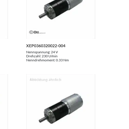
XEP0360320022-004
Nennspannung:
24 V
Drehzahl:
230 U/min
Nenndrehmoment:
0.33 Nm