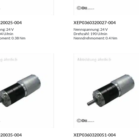
20025-004
XEP0360320027-004
ung:
24 V
Nennspannung:
24 V
04 U/min
Drehzahl:
190 U/min
oment:
0.38 Nm
Nenndrehmoment:
0.4 Nm
20035-004
XEP0360320051-004