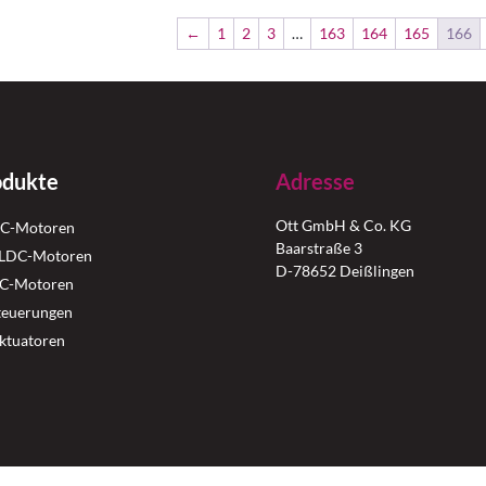
←
1
2
3
…
163
164
165
166
odukte
Adresse
Ott GmbH & Co. KG
C-Motoren
Baarstraße 3
LDC-Motoren
D-78652 Deißlingen
C-Motoren
teuerungen
ktuatoren