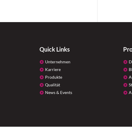
Quick Links
Pr
Unternehmen
D
Karriere
B
Produkte
A
Qualität
S
News & Events
A