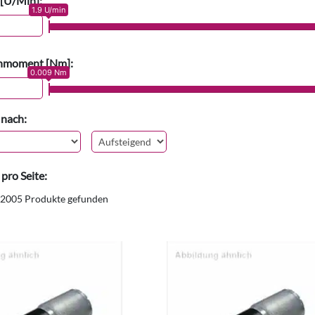
 [U/Min]:
1.9 U/min
hmoment [Nm]:
0.009 Nm
 nach:
pro Seite:
2005 Produkte gefunden