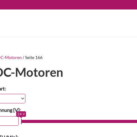
C-Motoren
/ Seite 166
DC-Motoren
rt:
nung [V]:
24 V