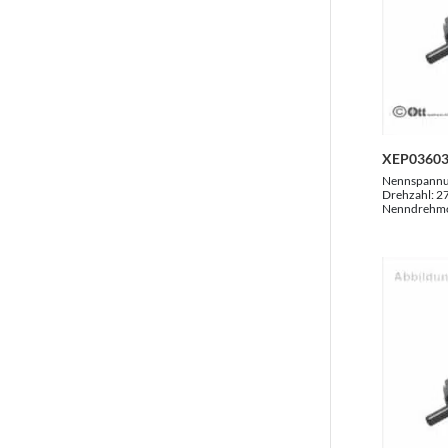
XEP03603
Nennspann
Drehzahl:
2
Nenndrehm