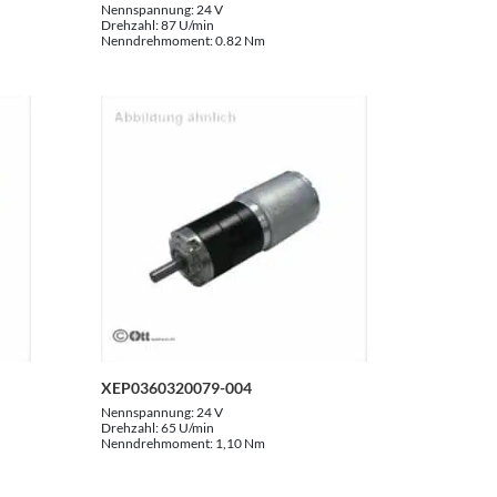
Nennspannung:
24 V
Drehzahl:
87 U/min
Nenndrehmoment:
0.82 Nm
XEP0360320079-004
Nennspannung:
24 V
Drehzahl:
65 U/min
Nenndrehmoment:
1,10 Nm