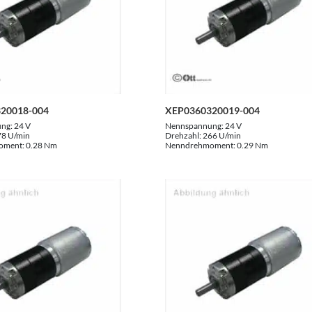
20018-004
XEP0360320019-004
ung:
24 V
Nennspannung:
24 V
78 U/min
Drehzahl:
266 U/min
oment:
0.28 Nm
Nenndrehmoment:
0.29 Nm