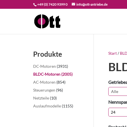
+49 (0) 7420 9399 0
info@ott-antriebe.de
Produkte
Start
/
BLD
BL
DC-Motoren
(3931)
BLDC-Motoren
(2005)
Getriebea
AC-Motoren
(854)
Steuerungen
(96)
Netzteile
(10)
Nennspan
Auslaufmodelle
(1155)