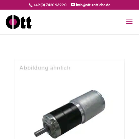
+49 (0) 7420 9399 0
info@ott-antriebe.de