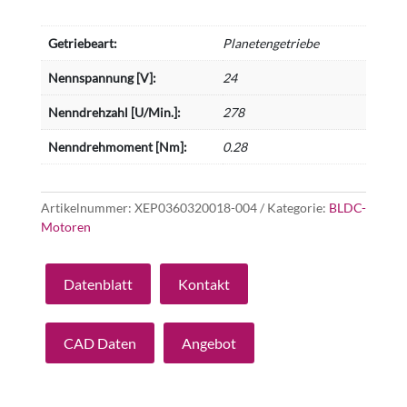
Getriebeart:
Planetengetriebe
Nennspannung [V]:
24
Nenndrehzahl [U/Min.]:
278
Nenndrehmoment [Nm]:
0.28
Artikelnummer:
XEP0360320018-004
Kategorie:
BLDC-
Motoren
Datenblatt
Kontakt
CAD Daten
Angebot