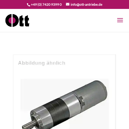
+49 (0) 7420 9399 0
info@ott-antriebe.de