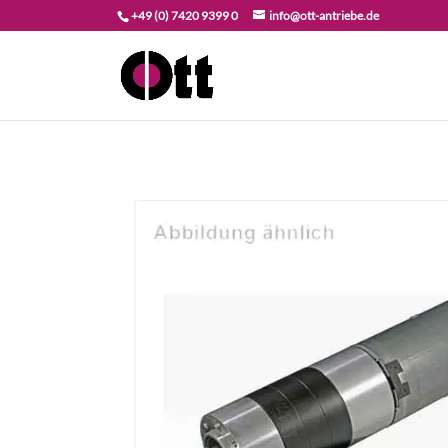
+49 (0) 7420 9399 0
info@ott-antriebe.de