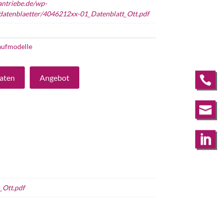
antriebe.de/wp-
datenblaetter/4046212xx-01_Datenblatt_Ott.pdf
aufmodelle
aten
Angebot



_Ott.pdf