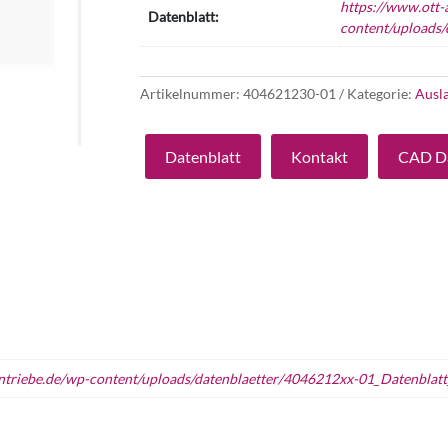
https://www.ott-
Datenblatt:
content/uploads/
Artikelnummer:
404621230-01
Kategorie:
Ausl
Datenblatt
Kontakt
CAD D
ntriebe.de/wp-content/uploads/datenblaetter/4046212xx-01_Datenblatt