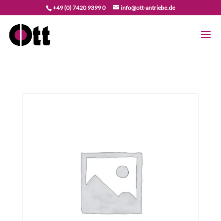
+49 (0) 7420 9399 0
info@ott-antriebe.de