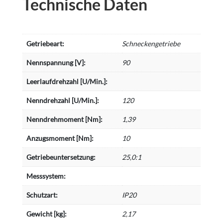
Technische Daten
Getriebeart:
Schneckengetriebe
Nennspannung [V]:
90
Leerlaufdrehzahl [U/Min.]:
Nenndrehzahl [U/Min.]:
120
Nenndrehmoment [Nm]:
1,39
Anzugsmoment [Nm]:
10
Getriebeuntersetzung:
25,0:1
Messsystem:
Schutzart:
IP20
Gewicht [kg]:
2,17