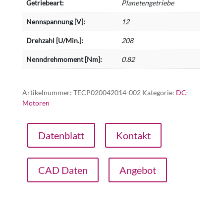
Getriebeart:
Planetengetriebe
Nennspannung [V]:
12
Drehzahl [U/Min.]:
208
Nenndrehmoment [Nm]:
0.82
Artikelnummer:
TECP020042014-002
Kategorie:
DC-
Motoren
Datenblatt
Kontakt
CAD Daten
Angebot