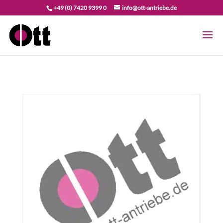
+49 (0) 7420 9399 0
info@ott-antriebe.de