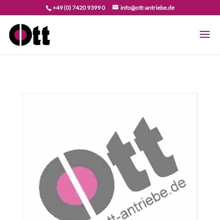
+49 (0) 7420 9399 0
info@ott-antriebe.de