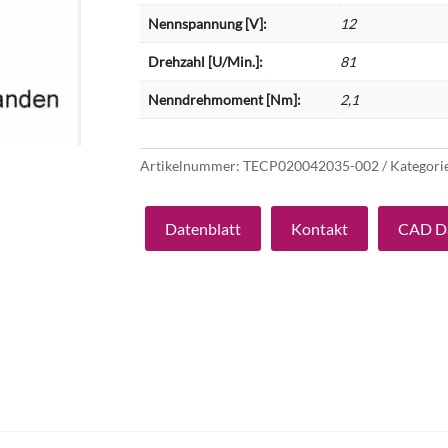
Nennspannung [V]:
12
Drehzahl [U/Min.]:
81
Nenndrehmoment [Nm]:
2,1
Artikelnummer:
TECP020042035-002
Kategori
Datenblatt
Kontakt
CAD D