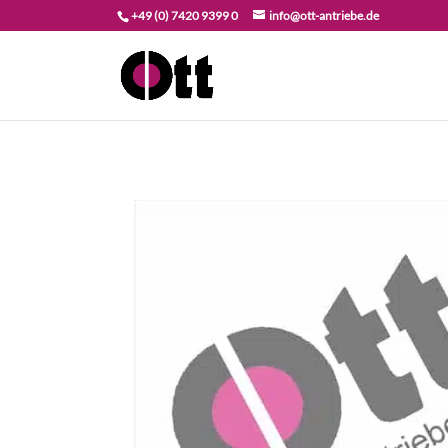
+49 (0) 7420 9399 0
info@ott-antriebe.de