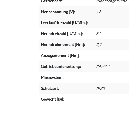
Getriebeart:
Planetengetriebe
Nennspannung [V]:
12
Leerlaufdrehzahl [U/Min.]:
Nenndrehzahl [U/Min.]:
81
Nenndrehmoment [Nm]:
2,1
Anzugsmoment [Nm]:
Getriebeuntersetzung:
34,97:1
Messsystem:
Schutzart:
IP20
Gewicht [kg]: