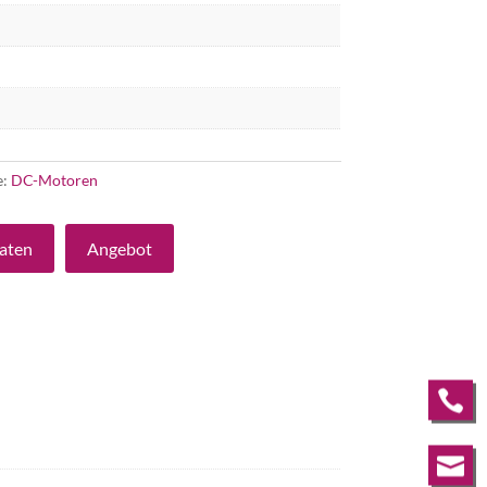
e:
DC-Motoren
aten
Angebot

