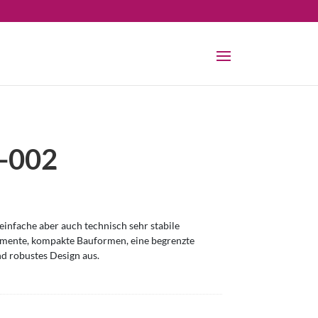
-002
infache aber auch technisch sehr stabile
omente, kompakte Bauformen, eine begrenzte
nd robustes Design aus.