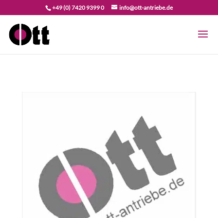
+49 (0) 7420 9399 0
info@ott-antriebe.de