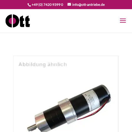
+49 (0) 7420 9399 0
info@ott-antriebe.de