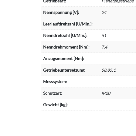
Getriebeart:
Planetengetriebe
Nennspannung [V]:
24
Leerlaufdrehzahl [U/Min.]:
Nenndrehzahl [U/Min.]:
51
Nenndrehmoment [Nm]:
7,4
Anzugsmoment [Nm]:
Getriebeuntersetzung:
58,85:1
Messsystem:
Schutzart:
IP20
Gewicht [kg]: