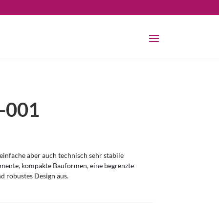
-001
infache aber auch technisch sehr stabile
omente, kompakte Bauformen, eine begrenzte
nd robustes Design aus.