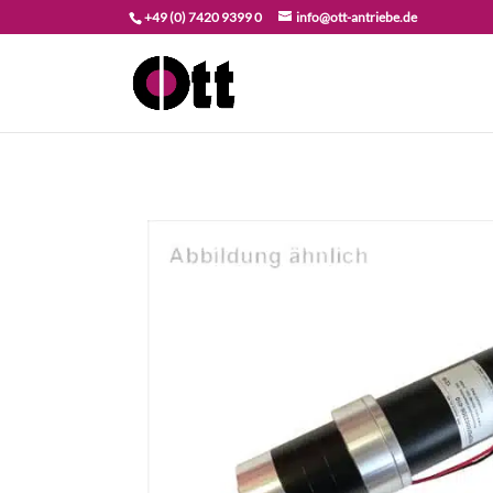
+49 (0) 7420 9399 0
info@ott-antriebe.de