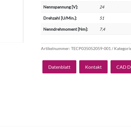
Nennspannung [V]:
24
Drehzahl [U/Min.]:
51
Nenndrehmoment [Nm]:
7,4
Artikelnummer:
TECP035052059-001
Kategori
Datenblatt
Kontakt
CAD D