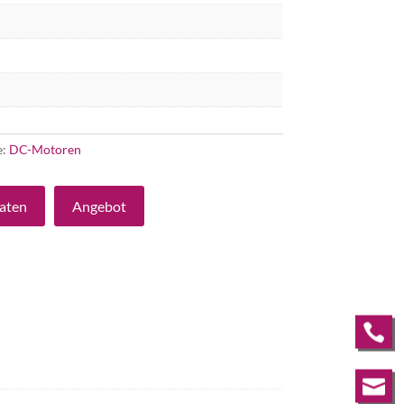
e:
DC-Motoren
aten
Angebot

