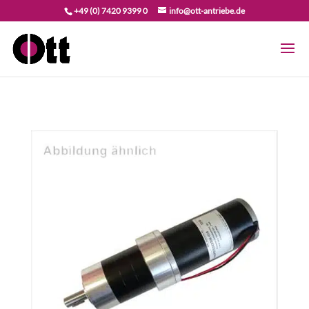
+49 (0) 7420 9399 0
info@ott-antriebe.de