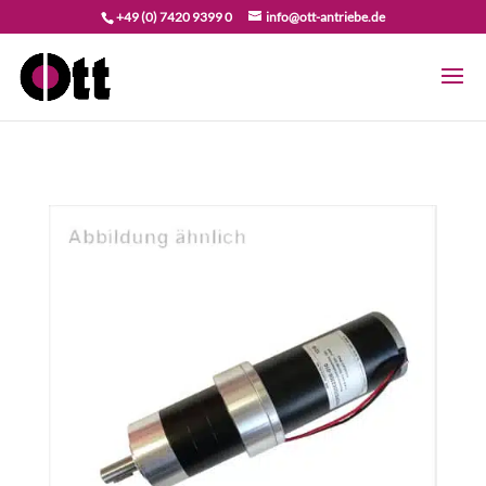
+49 (0) 7420 9399 0
info@ott-antriebe.de