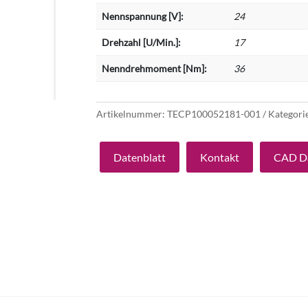
Nennspannung [V]:
24
Drehzahl [U/Min.]:
17
Nenndrehmoment [Nm]:
36
Artikelnummer:
TECP100052181-001
Kategori
Datenblatt
Kontakt
CAD D