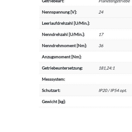
Getriebeart:
Planetengetriebe
Nennspannung [V]:
24
Leerlaufdrehzahl [U/Min.]:
Nenndrehzahl [U/Min.]:
17
Nenndrehmoment [Nm]:
36
Anzugsmoment [Nm]:
Getriebeuntersetzung:
181,24:1
Messsystem:
Schutzart:
IP20 / IP54 opt.
Gewicht [kg]: