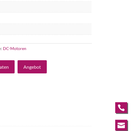
e:
DC-Motoren
aten
Angebot

