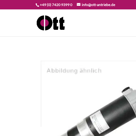
+49 (0) 7420 9399 0
info@ott-antriebe.de