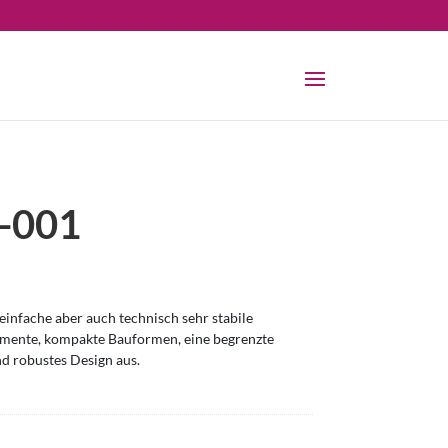
-001
infache aber auch technisch sehr stabile
omente, kompakte Bauformen, eine begrenzte
nd robustes Design aus.