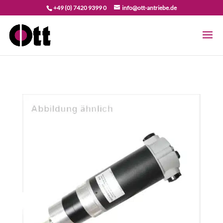
+49 (0) 7420 9399 0
info@ott-antriebe.de