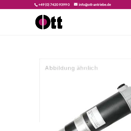
+49 (0) 7420 9399 0
info@ott-antriebe.de