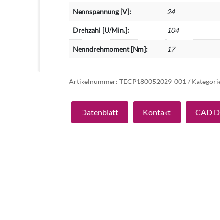
Nennspannung [V]:
24
Drehzahl [U/Min.]:
104
Nenndrehmoment [Nm]:
17
Artikelnummer:
TECP180052029-001
Kategori
Datenblatt
Kontakt
CAD D