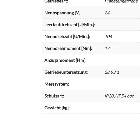
Getriebeart:
Planetengetriebe
Nennspannung [V]:
24
Leerlaufdrehzahl [U/Min.]:
Nenndrehzahl [U/Min.]:
104
Nenndrehmoment [Nm]:
17
Anzugsmoment [Nm]:
Getriebeuntersetzung:
28,93:1
Messsystem:
Schutzart:
IP20 / IP54 opt.
Gewicht [kg]: