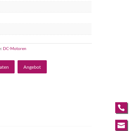
e:
DC-Motoren
aten
Angebot

