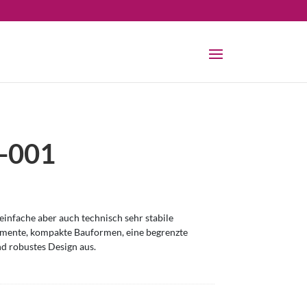
-001
infache aber auch technisch sehr stabile
omente, kompakte Bauformen, eine begrenzte
nd robustes Design aus.