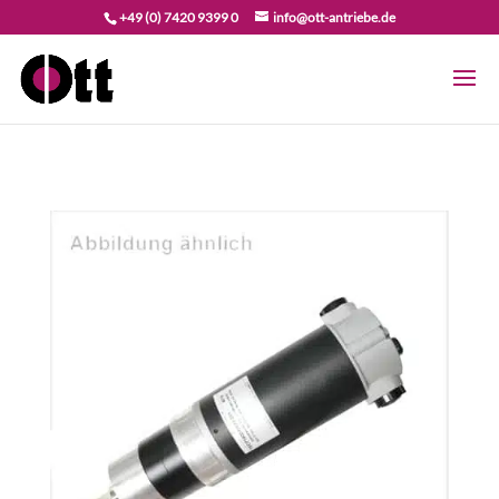
+49 (0) 7420 9399 0
info@ott-antriebe.de