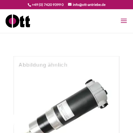
+49 (0) 7420 9399 0
info@ott-antriebe.de