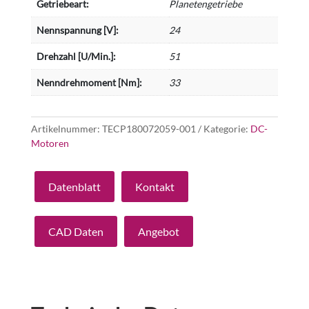
Getriebeart:
Planetengetriebe
Nennspannung [V]:
24
Drehzahl [U/Min.]:
51
Nenndrehmoment [Nm]:
33
Artikelnummer:
TECP180072059-001
Kategorie:
DC-
Motoren
Datenblatt
Kontakt
CAD Daten
Angebot