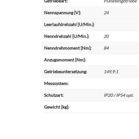
Getriebeart:
Planetengetriebe
Nennspannung [V]:
24
Leerlaufdrehzahl [U/Min.]:
Nenndrehzahl [U/Min.]:
20
Nenndrehmoment [Nm]:
84
Anzugsmoment [Nm]:
Getriebeuntersetzung:
149,9:1
Messsystem:
Schutzart:
IP20 / IP54 opt.
Gewicht [kg]: