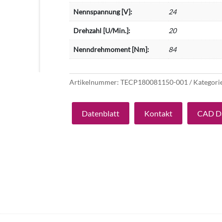
Nennspannung [V]:
24
Drehzahl [U/Min.]:
20
Nenndrehmoment [Nm]:
84
Artikelnummer:
TECP180081150-001
Kategori
Datenblatt
Kontakt
CAD D