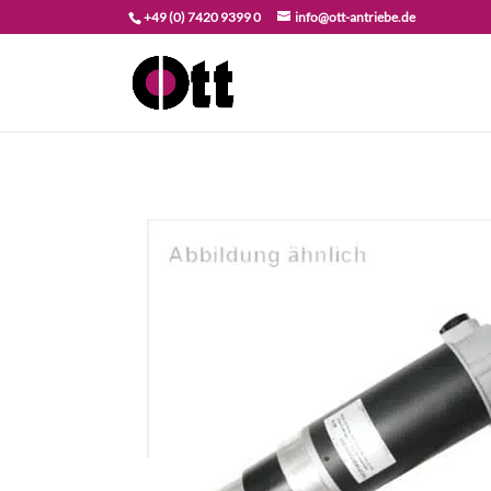
+49 (0) 7420 9399 0
info@ott-antriebe.de