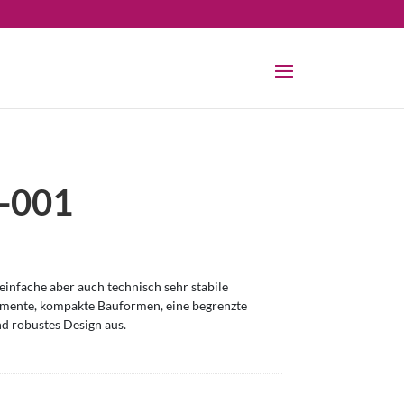
-001
infache aber auch technisch sehr stabile
omente, kompakte Bauformen, eine begrenzte
nd robustes Design aus.