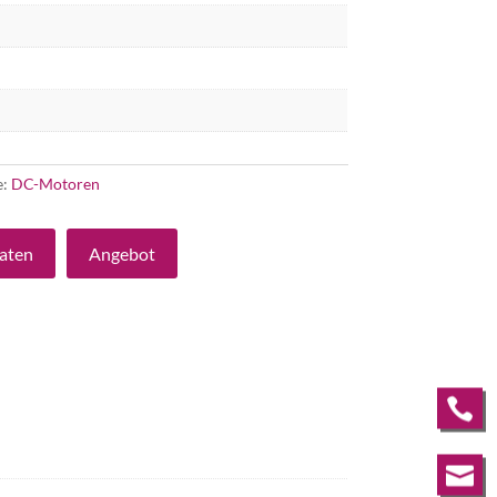
e:
DC-Motoren
aten
Angebot

