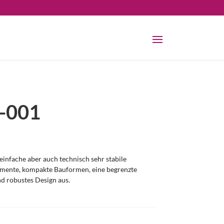
-001
infache aber auch technisch sehr stabile
omente, kompakte Bauformen, eine begrenzte
nd robustes Design aus.