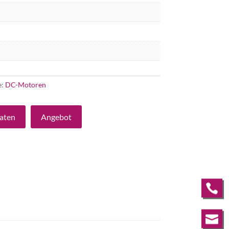
e:
DC-Motoren
aten
Angebot

