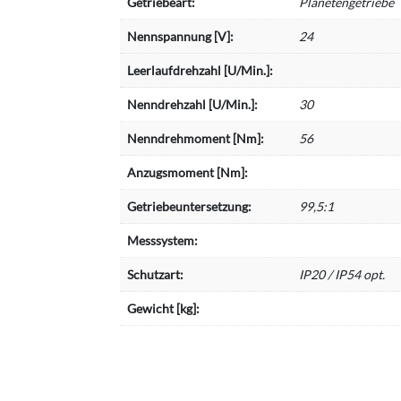
Getriebeart:
Planetengetriebe
Nennspannung [V]:
24
Leerlaufdrehzahl [U/Min.]:
Nenndrehzahl [U/Min.]:
30
Nenndrehmoment [Nm]:
56
Anzugsmoment [Nm]:
Getriebeuntersetzung:
99,5:1
Messsystem:
Schutzart:
IP20 / IP54 opt.
Gewicht [kg]: