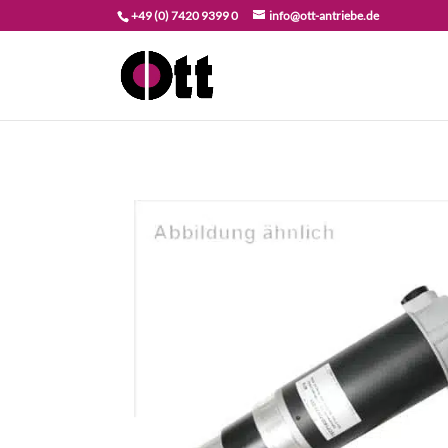
+49 (0) 7420 9399 0
info@ott-antriebe.de