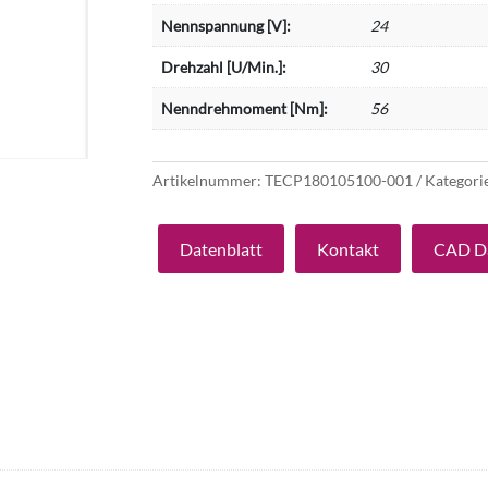
Nennspannung [V]:
24
Drehzahl [U/Min.]:
30
Nenndrehmoment [Nm]:
56
Artikelnummer:
TECP180105100-001
Kategori
Datenblatt
Kontakt
CAD D