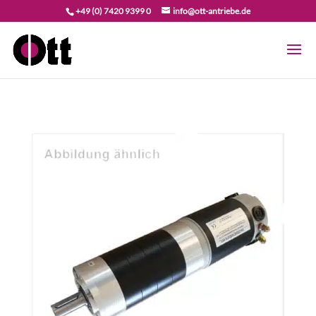
+49 (0) 7420 9399 0
info@ott-antriebe.de