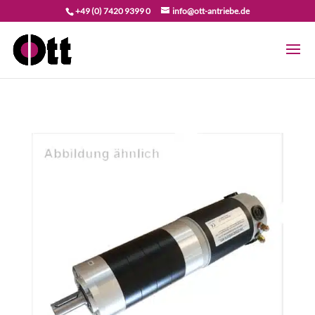
+49 (0) 7420 9399 0
info@ott-antriebe.de