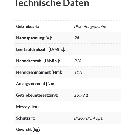
Technische Daten
Getriebeart:
Planetengetriebe
Nennspannung [V]:
24
Leerlaufdrehzahl [U/Min.]:
Nenndrehzahl [U/Min.]:
218
Nenndrehmoment [Nm]:
11,5
Anzugsmoment [Nm]:
Getriebeuntersetzung:
13,73:1
Messsystem:
Schutzart:
IP20 / IP54 opt.
Gewicht [kg]: