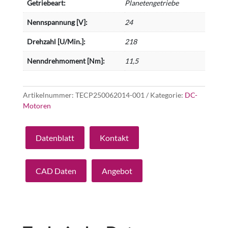
Getriebeart:
Planetengetriebe
Nennspannung [V]:
24
Drehzahl [U/Min.]:
218
Nenndrehmoment [Nm]:
11,5
Artikelnummer:
TECP250062014-001
Kategorie:
DC-
Motoren
Datenblatt
Kontakt
CAD Daten
Angebot