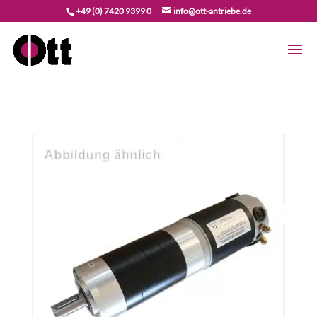
+49 (0) 7420 9399 0
info@ott-antriebe.de