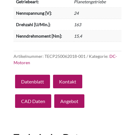
Getriebeart:
Planetengetriebe
Nennspannung [V]:
24
Drehzahl [U/Min.]:
163
Nenndrehmoment [Nm]:
15,4
Artikelnummer:
TECP250062018-001
Kategorie:
DC-
Motoren
Datenblatt
Kontakt
CAD Daten
Angebot