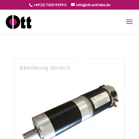
+49 (0) 7420 9399 0
info@ott-antriebe.de