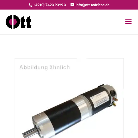
+49 (0) 7420 9399 0
info@ott-antriebe.de