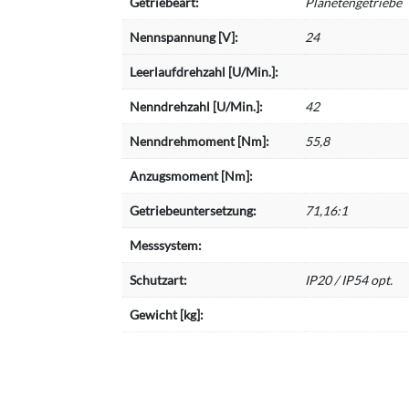
Getriebeart:
Planetengetriebe
Nennspannung [V]:
24
Leerlaufdrehzahl [U/Min.]:
Nenndrehzahl [U/Min.]:
42
Nenndrehmoment [Nm]:
55,8
Anzugsmoment [Nm]:
Getriebeuntersetzung:
71,16:1
Messsystem:
Schutzart:
IP20 / IP54 opt.
Gewicht [kg]: