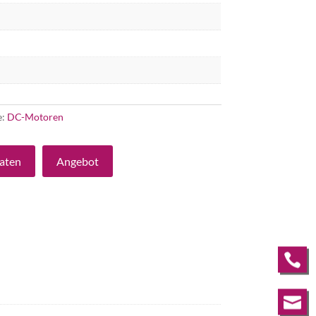
e:
DC-Motoren
aten
Angebot

