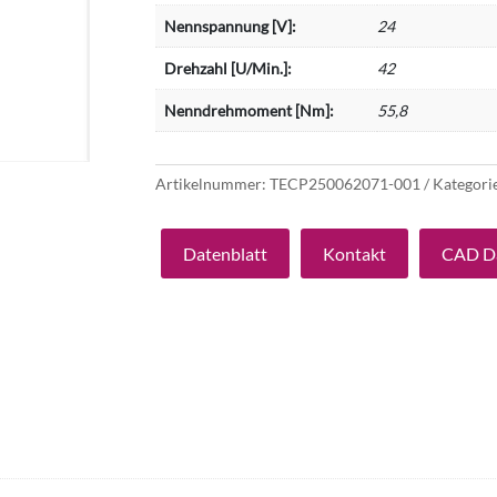
Nennspannung [V]:
24
Drehzahl [U/Min.]:
42
Nenndrehmoment [Nm]:
55,8
Artikelnummer:
TECP250062071-001
Kategori
Datenblatt
Kontakt
CAD D