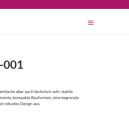
-001
infache aber auch technisch sehr stabile
omente, kompakte Bauformen, eine begrenzte
nd robustes Design aus.