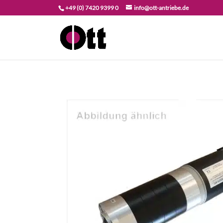
+49 (0) 7420 9399 0
info@ott-antriebe.de